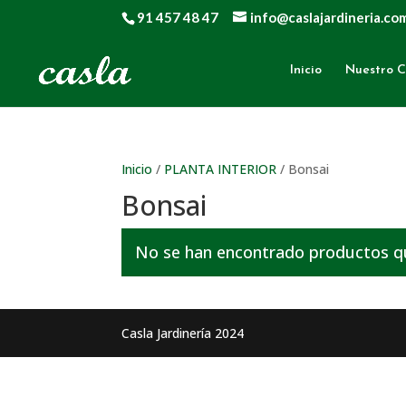
91 457 48 47
info@caslajardineria.co
Inicio
Nuestro C
Inicio
/
PLANTA INTERIOR
/ Bonsai
Bonsai
No se han encontrado productos que
Casla Jardinería 2024